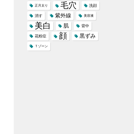
毛穴
洗顔
正月太り
紫外線
消す
美容液
美白
肌
背中
顔
黒ずみ
花粉症
Ｔゾーン