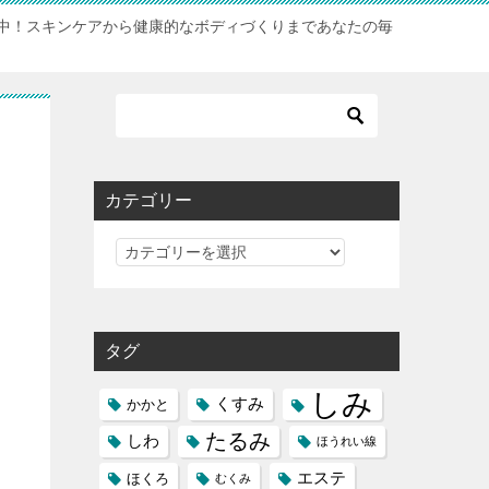
中！スキンケアから健康的なボディづくりまであなたの毎
カテゴリー
カ
テ
ゴ
リ
タグ
ー
しみ
くすみ
かかと
たるみ
しわ
ほうれい線
エステ
ほくろ
むくみ