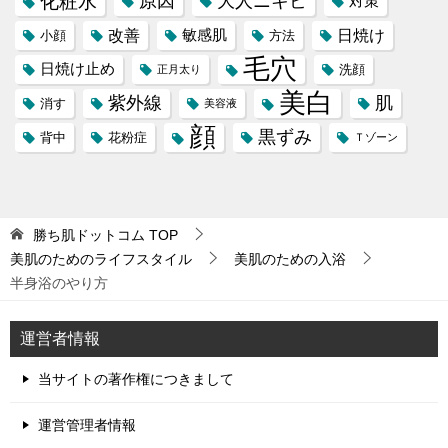
化粧水
原因
大人ニキビ
対策
改善
日焼け
敏感肌
小顔
方法
毛穴
日焼け止め
洗顔
正月太り
美白
紫外線
肌
消す
美容液
顔
黒ずみ
背中
花粉症
Ｔゾーン
勝ち肌ドットコム
TOP
美肌のためのライフスタイル
美肌のための入浴
半身浴のやり方
運営者情報
当サイトの著作権につきまして
運営管理者情報