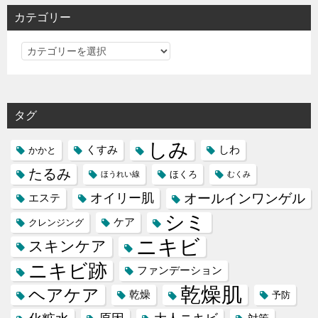
シ
カテゴリー
ョ
カ
ン
テ
ゴ
リ
タグ
ー
しみ
くすみ
しわ
かかと
たるみ
ほくろ
ほうれい線
むくみ
オイリー肌
オールインワンゲル
エステ
シミ
ケア
クレンジング
ニキビ
スキンケア
ニキビ跡
ファンデーション
乾燥肌
ヘアケア
乾燥
予防