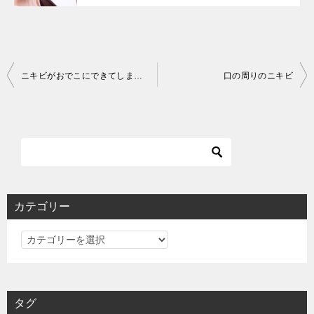
投
ニキビがおでこにできてしまったら
口の周りのニキビ
稿
ナ
ビ
ゲ
ー
シ
カテゴリー
ョ
カ
ン
テ
ゴ
リ
タグ
ー