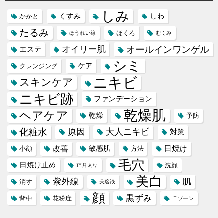
しみ
くすみ
しわ
かかと
たるみ
ほくろ
ほうれい線
むくみ
オイリー肌
オールインワンゲル
エステ
シミ
ケア
クレンジング
ニキビ
スキンケア
ニキビ跡
ファンデーション
乾燥肌
ヘアケア
乾燥
予防
化粧水
原因
大人ニキビ
対策
改善
日焼け
敏感肌
小顔
方法
毛穴
日焼け止め
洗顔
正月太り
美白
紫外線
肌
消す
美容液
顔
黒ずみ
背中
花粉症
Ｔゾーン