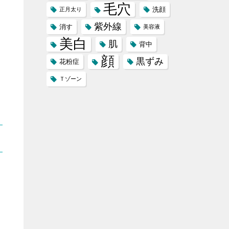
毛穴
洗顔
正月太り
紫外線
消す
美容液
美白
肌
背中
顔
黒ずみ
花粉症
Ｔゾーン