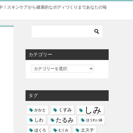
中！スキンケアから健康的なボディづくりまであなたの毎
カテゴリー
カ
テ
ゴ
リ
タグ
ー
しみ
くすみ
かかと
たるみ
しわ
ほうれい線
エステ
ほくろ
むくみ