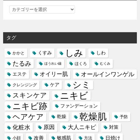
ョ
カ
ン
テ
ゴ
リ
タグ
ー
しみ
くすみ
しわ
かかと
たるみ
ほくろ
ほうれい線
むくみ
オイリー肌
オールインワンゲル
エステ
シミ
ケア
クレンジング
ニキビ
スキンケア
ニキビ跡
ファンデーション
乾燥肌
ヘアケア
乾燥
予防
化粧水
原因
大人ニキビ
対策
改善
日焼け
敏感肌
小顔
方法