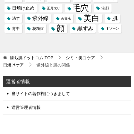
毛穴
日焼け止め
洗顔
正月太り
美白
紫外線
肌
消す
美容液
顔
黒ずみ
背中
花粉症
Ｔゾーン
勝ち肌ドットコム
TOP
シミ・美白ケア
日焼けケア
紫外線と肌の関係
運営者情報
当サイトの著作権につきまして
運営管理者情報