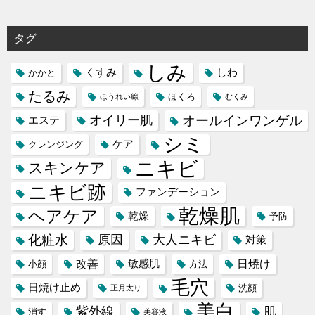
ゴ
リ
タグ
ー
しみ
くすみ
しわ
かかと
たるみ
ほくろ
ほうれい線
むくみ
オイリー肌
オールインワンゲル
エステ
シミ
ケア
クレンジング
ニキビ
スキンケア
ニキビ跡
ファンデーション
乾燥肌
ヘアケア
乾燥
予防
化粧水
原因
大人ニキビ
対策
改善
日焼け
敏感肌
小顔
方法
毛穴
日焼け止め
洗顔
正月太り
美白
紫外線
肌
消す
美容液