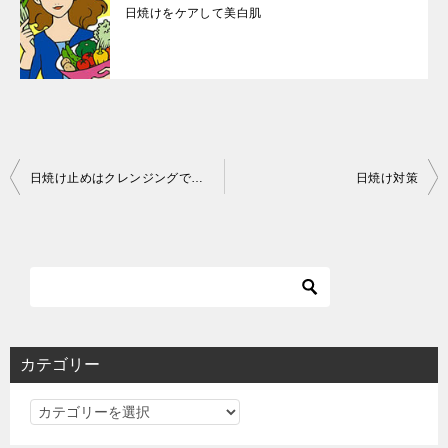
日焼けをケアして美白肌
投
日焼け止めはクレンジングで落とそう
日焼け対策
稿
ナ
ビ
ゲ
ー
シ
カテゴリー
ョ
カ
ン
テ