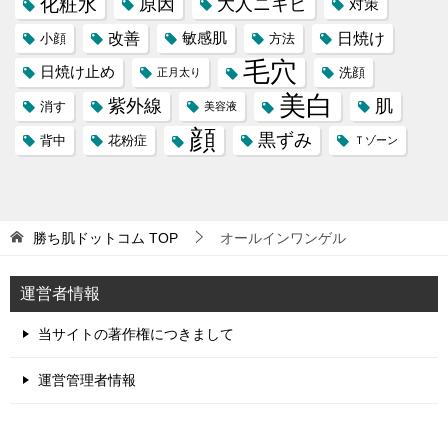
化粧水
原因
大人ニキビ
対策
改善
日焼け
敏感肌
小顔
方法
毛穴
日焼け止め
洗顔
正月太り
美白
紫外線
肌
消す
美容液
顔
黒ずみ
背中
花粉症
Ｔゾーン
勝ち肌ドットコム
TOP
オールインワンゲル
運営者情報
当サイトの著作権につきまして
運営管理者情報