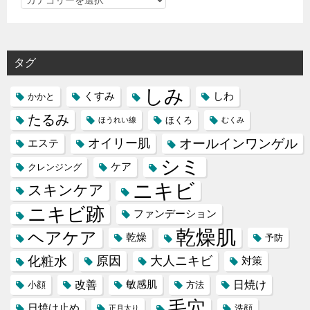
ン
テ
ゴ
リ
タグ
ー
しみ
くすみ
しわ
かかと
たるみ
ほくろ
ほうれい線
むくみ
オイリー肌
オールインワンゲル
エステ
シミ
ケア
クレンジング
ニキビ
スキンケア
ニキビ跡
ファンデーション
乾燥肌
ヘアケア
乾燥
予防
化粧水
原因
大人ニキビ
対策
改善
日焼け
敏感肌
小顔
方法
毛穴
日焼け止め
洗顔
正月太り