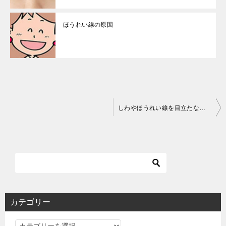
ほうれい線の原因
投
しわやほうれい線を目立たなくするには
稿
ナ
ビ
ゲ
ー
シ
カテゴリー
ョ
カ