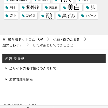
美白
紫外線
肌
消す
美容液
顔
黒ずみ
背中
花粉症
Ｔゾーン
勝ち肌ドットコム
TOP
小顔・顔のたるみ
顔のしわケア
しわ対策としてできること
運営者情報
当サイトの著作権につきまして
運営管理者情報
© 2017 勝ち肌ドットコム