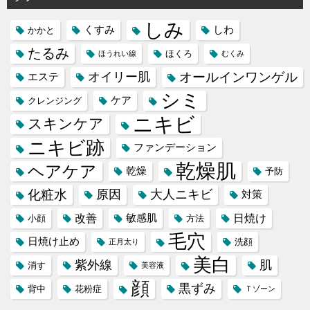
ー
しみ
くすみ
しわ
かかと
たるみ
ほくろ
ほうれい線
むくみ
オイリー肌
オールインワンゲル
エステ
シミ
ケア
クレンジング
ニキビ
スキンケア
ニキビ跡
ファンデーション
乾燥肌
ヘアケア
乾燥
予防
化粧水
原因
大人ニキビ
対策
改善
日焼け
敏感肌
小顔
方法
毛穴
日焼け止め
洗顔
正月太り
美白
紫外線
肌
消す
美容液
顔
黒ずみ
背中
花粉症
Ｔゾーン