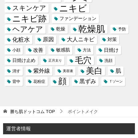
ニキビ
スキンケア
ニキビ跡
ファンデーション
乾燥肌
ヘアケア
乾燥
予防
化粧水
原因
大人ニキビ
対策
改善
日焼け
敏感肌
小顔
方法
毛穴
日焼け止め
洗顔
正月太り
美白
紫外線
肌
消す
美容液
顔
黒ずみ
背中
花粉症
Ｔゾーン
勝ち肌ドットコム
TOP
ポイントメイク
運営者情報