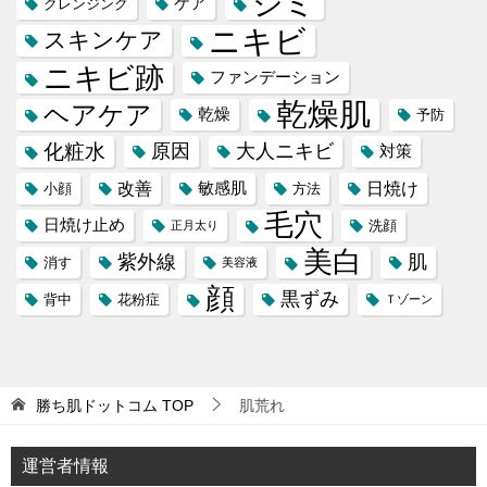
シミ
ケア
クレンジング
ニキビ
スキンケア
ニキビ跡
ファンデーション
乾燥肌
ヘアケア
乾燥
予防
化粧水
原因
大人ニキビ
対策
改善
日焼け
敏感肌
小顔
方法
毛穴
日焼け止め
洗顔
正月太り
美白
紫外線
肌
消す
美容液
顔
黒ずみ
背中
花粉症
Ｔゾーン
勝ち肌ドットコム
TOP
肌荒れ
運営者情報